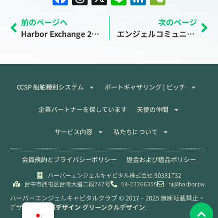
a
h
n
n
e
前のページへ
次のページ
c
re
e
k
C
Harbor Exchange 2024 シェアードスペース投資プロモーションを開始
エンジェルコミュニティが日本の産業界に進出し、新たなビジネスチャンスを創出
e
a
e
h
b
d
dI
at
o
s
n
o
CCSP 船舶種別システム
ポートギャザリング | ピッチ
k
企業パートナーを探しています
天使の仲間
サービス内容
私たちについて
会員規約とプライバシーポリシー
返金および返品ポリシー
ハーバーエンジェルキャピタル株式会社 90381732
台中市西屯区台湾大道二段747号
04-23266355
hi@harbor.tw
ハーバーエンジェルキャピタルクラブ © 2017 – 2025 無断転載禁止。
デザイン：
青城デザイン
グリーンクルデザイン
.