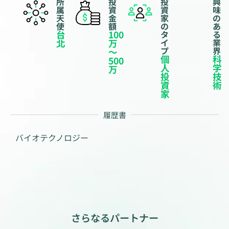
所
投
投
興
属
資
資
味
天
金
家
の
使
額
の
あ
台
100
タ
る
イ
業
北
万
プ
界
～
個
科
500
人
学
万
投
技
資
術
家
履歴書
バイオテクノロジー
さらなるパートナー