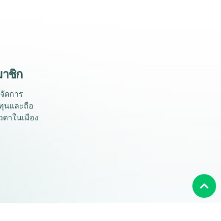
มาชิก
ทจัดการ
งทุนและถือ
วดาในเมือง