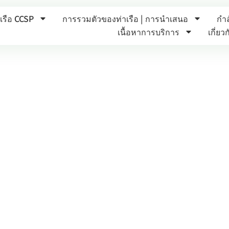
รือ CCSP
การรวมตัวของท่าเรือ | การนำเสนอ
กำล
เนื้อหาการบริการ
เกี่ยว
คำอธิบายงานของ Harbor Angel
คำอธิบาย ฮาร์เบอร์แองเจิล