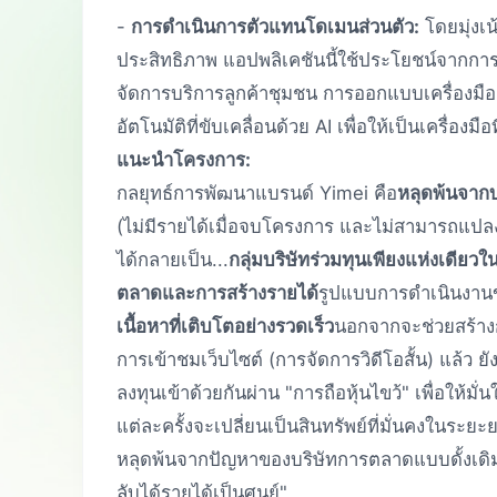
-
การดำเนินการตัวแทนโดเมนส่วนตัว:
โดยมุ่งเน
ประสิทธิภาพ แอปพลิเคชันนี้ใช้ประโยชน์จากกา
จัดการบริการลูกค้าชุมชน การออกแบบเครื่อง
อัตโนมัติที่ขับเคลื่อนด้วย AI เพื่อให้เป็นเครื่องม
แนะนำโครงการ:
กลยุทธ์การพัฒนาแบรนด์ Yimei คือ
หลุดพ้นจาก
(ไม่มีรายได้เมื่อจบโครงการ และไม่สามารถแปลงผ
ได้กลายเป็น...
กลุ่มบริษัทร่วมทุนเพียงแห่งเดีย
ตลาดและการสร้างรายได้
รูปแบบการดำเนินงานขอ
เนื้อหาที่เติบโตอย่างรวดเร็ว
นอกจากจะช่วยสร้าง
การเข้าชมเว็บไซต์ (การจัดการวิดีโอสั้น) แล้ว ยั
ลงทุนเข้าด้วยกันผ่าน "การถือหุ้นไขว้" เพื่อให
แต่ละครั้งจะเปลี่ยนเป็นสินทรัพย์ที่มั่นคงในระย
หลุดพ้นจากปัญหาของบริษัทการตลาดแบบดั้งเดิมที
ลับได้รายได้เป็นศูนย์"