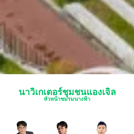
นาวิเกเตอร์ชุมชนแองเจิล
หัวหน้าชมรมนางฟ้า