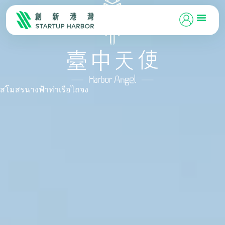
สโมสรนางฟ้าท่าเรือไถจง