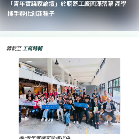
「青年實踐家論壇」於瓶蓋工廠圓滿落幕 產學
攜手孵化創新種子
轉載至
工商時報
圖/青年實踐家論壇提供