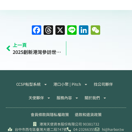
F
T
X
Li
Li
W
a
h
n
n
e
上一頁
c
re
e
k
C
2025創新港灣參訪世博、成光精密Minato、京都KOIN
e
a
e
h
b
d
dI
at
o
s
n
o
CCSP船型系統
港口小聚 | Pitch
找公司夥伴
k
天使夥伴
服務內容
關於我們
會員條款與隱私權政策
退款和退貨政策
港灣天使資本股份有限公司 90381732
台中市西屯區臺灣大道二段747號
04-23266355
hi@harbor.tw