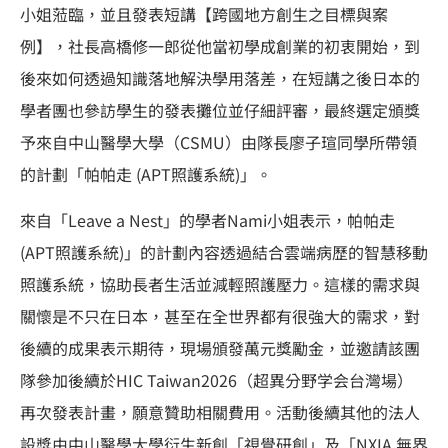
小姐蒞臨，並且發表短講【跨國地方創生之目標與案
例】，社長高橋修一郎從他當初學成創業的初衷開始，到
後來如何透過知識落地解決學用落差，在短講之後日本的
學者團也參訪學生的發表攤位並仔細評審，最終選定頒獎
予來自中山醫學大學（CSMU）由隊長廖子瑄同學所帶領
的計劃「帕帕走 (APT照護系統)」。
來自「Leave a Nest」的學者Nami小姐表示，帕帕走
(APT照護系統)」的計劃內容透過結合雲端病歷的智慧移動
照護系統，協助長者生活並減輕照護壓力。這樣的需求與
關懷是不只在日本，甚至在全世界都有很強大的需求，對
後續的成果表示期待，現場頒發萬元獎勵金，並邀請該團
隊參加後續於HIC Taiwan2026（超異分野学会台灣場）
再次發表計畫，願意贊助相關費用。活動後續其他的法人
設獎由中山醫學大學衍生新創「視覺研創」及「NXIA 無界