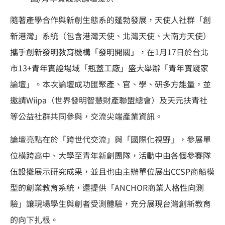
隨著產學合作與新創生態系的蓬勃發展，天使人社群「創
新港灣」系統（包含港灣天使、北灣天使、大南方天使）
攜手創新發明教育機構「發明開關」，在1月17日於台北
市13+青年實證場域「瓶蓋工廠」盛大舉辦「青年實踐家
論壇」。本次論壇成功匯聚產、官、學、研多方能量，並
邀請Wiipa（世界發明智慧財產聯盟總會）及天元扶青社
等公益社群共同參與，交流尖端產業資訊。
論壇亮點在於「跨世代交流」與「國際化視野」，參展單
位橫跨高中、大學至青年新創團隊，活動中由各個參賽隊
伍設攤展示研究成果，並且也由主辦單位展出CCSP商船模
型的創業教育系統，還提供「ANCHOR商業人格性向測
驗」讓現場學生與創者受測體驗，充分展現台灣創新教育
的向下扎根。