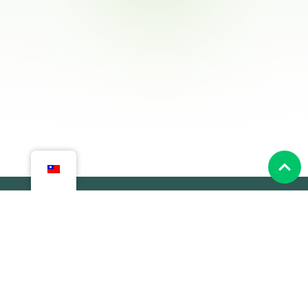
CCSP船型系統
港口小聚 | Pitch
找公司夥伴
天使夥伴
服務內容
關於我們
會員條款與隱私權政策
退款和退貨政策
港灣天使資本股份有限公司 90381732